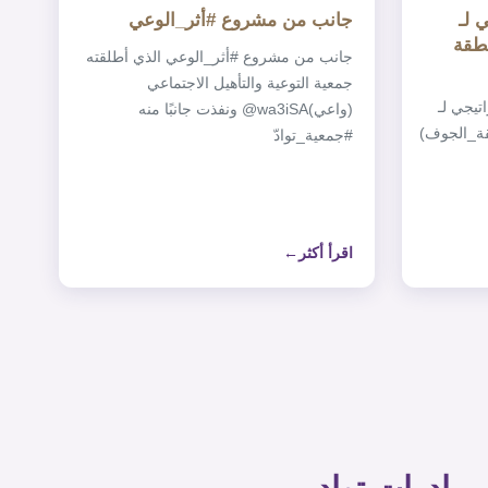
جانب من مشروع ‎#أثر_الوعي
نطقة
جانب من مشروع ‎#أثر_الوعي الذي أطلقته
جمعية التوعية والتأهيل الاجتماعي
تيجي لـ
(واعي)‎@wa3iSA ونفذت جانبًا منه
قة_الجوف)
اقرأ أكثر