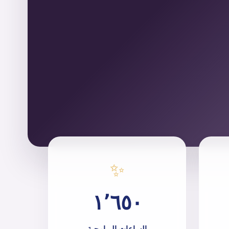
✨
١٬٦٥٠
الساعات البرامجية