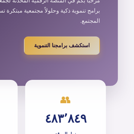
مرحباً بكم في المنصة الرقمية المحدثة لجمعية
برامج تنموية ذكية وحلولاً مجتمعية مبتكرة ت
المجتمع.
استكشف برامجنا التنموية
👥
٤٨٣٬٨٤٩
زوار الموقع