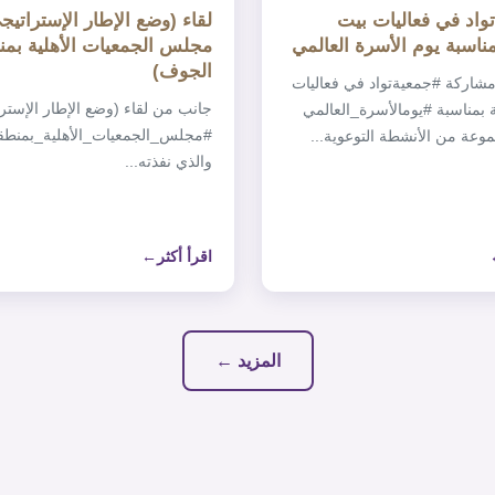
واد في فعاليات بيت
م الأسرة العالمي
مجلس الجمعيات الأهلية بم
الجوف)
‏جانب من مشاركة ‎#جمعيةتواد في فعاليات
‏جانب من لقاء (وضع الإطار الإسترا
بيت الثقافة بمناسبة ‎#يومالأسرة_العالمي
‎#مجلس_الجمعيات_الأهلية_بمنط
وعة من الأنشطة التوعوية...
والذي نفذته...
اقرأ أكثر
المزيد ←