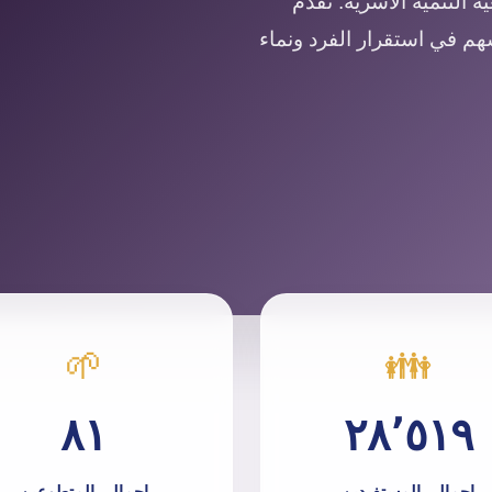
 التنمية الأسرية. نقدم
سهم في استقرار الفرد ونماء
🌱
👪
٨١
٢٨٬٥١٩
إجمالي المستفيدين
إجمالي المتطوعين