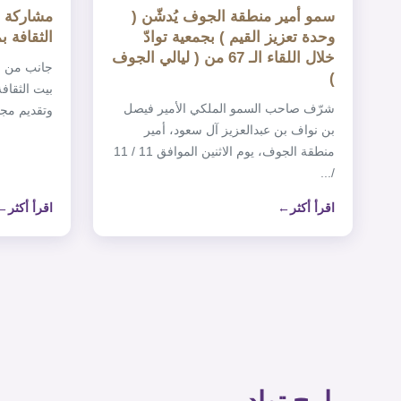
سمو أمير منطقة الجوف يُدشّن (
مشاركة ت
وحدة تعزيز القيم ) بجمعية توادّ
الثقافة بمناسبة ‎يو
خلال اللقاء الـ 67 من ( ليالي الجوف
)
شرّف صاحب السمو الملكي الأمير فيصل
وتقديم مجم
بن نواف بن عبدالعزيز آل سعود، أمير
منطقة الجوف، يوم الاثنين الموافق 11 / 11
/...
اقرأ أكثر
اقرأ أكثر