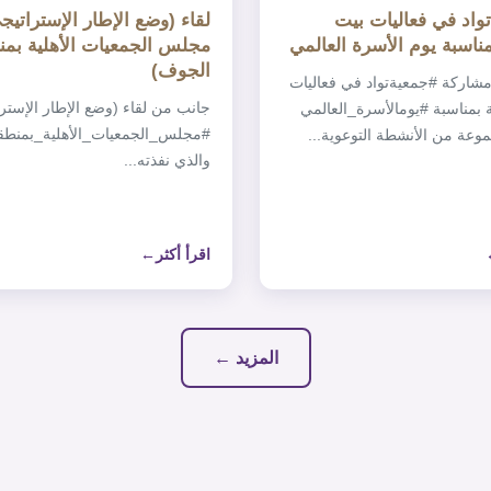
واد في فعاليات بيت
م الأسرة العالمي
مجلس الجمعيات الأهلية بم
الجوف)
‏جانب من مشاركة ‎#جمعيةتواد في فعاليات
‏جانب من لقاء (وضع الإطار الإسترا
بيت الثقافة بمناسبة ‎#يومالأسرة_العالمي
‎#مجلس_الجمعيات_الأهلية_بمنط
وعة من الأنشطة التوعوية...
والذي نفذته...
اقرأ أكثر
المزيد ←