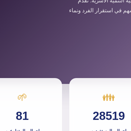
 التنمية الأسرية. نقدم
سهم في استقرار الفرد ونماء
🌱
👪
81
28519
إجمالي المستفيدين
إجمالي المتطوعين