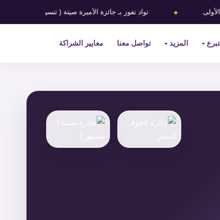
⬥
تواد تفوز بـ ‎جائزة الأميرة صيتة ( ‎تنسيق ) في دورتها الأولى
تبرع
المزيد
تواصل معنا
معايير الشراكة