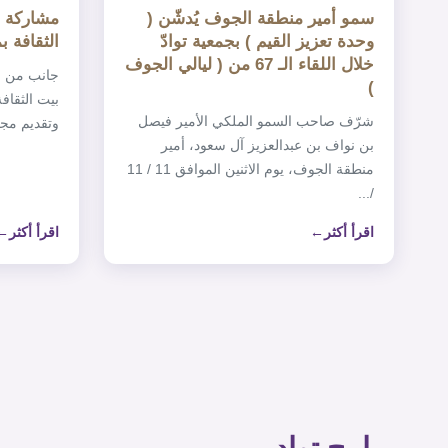
سمو أمير منطقة الجوف يُدشّن (
مشاركة ت
وحدة تعزيز القيم ) بجمعية توادّ
الثقافة بمناسبة ‎يو
خلال اللقاء الـ 67 من ( ليالي الجوف
)
شرّف صاحب السمو الملكي الأمير فيصل
وتقديم مجم
بن نواف بن عبدالعزيز آل سعود، أمير
منطقة الجوف، يوم الاثنين الموافق 11 / 11
/...
اقرأ أكثر
اقرأ أكثر