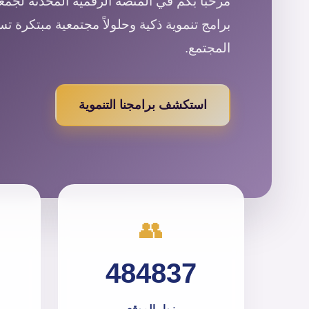
مرحباً بكم في المنصة الرقمية المحدثة لجمعية
برامج تنموية ذكية وحلولاً مجتمعية مبتكرة ت
المجتمع.
استكشف برامجنا التنموية
👥
484837
زوار الموقع