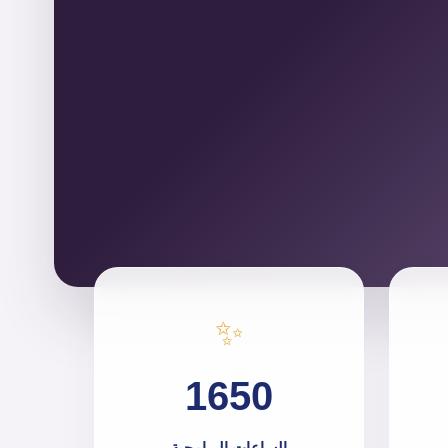
✨
1650
الساعات البرامجية