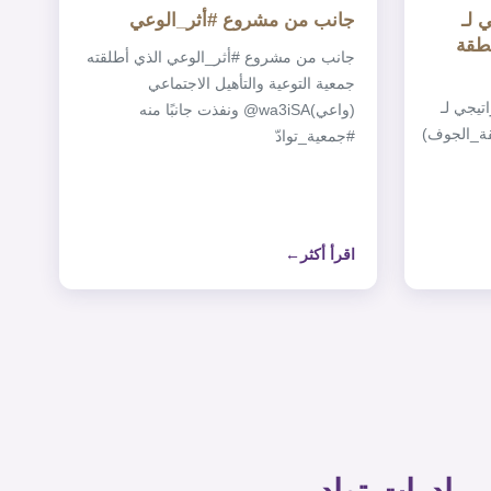
جانب من مشروع ‎#أثر_الوعي
نطقة
جانب من مشروع ‎#أثر_الوعي الذي أطلقته
جمعية التوعية والتأهيل الاجتماعي
تيجي لـ
(واعي)‎@wa3iSA ونفذت جانبًا منه
قة_الجوف)
اقرأ أكثر