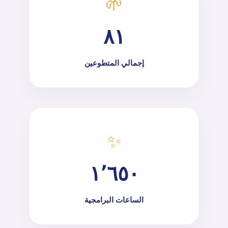
🌱
٨١
إجمالي المتطوعين
✨
١٬٦٥٠
الساعات البرامجية