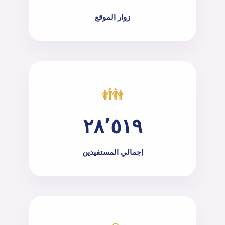
زوار الموقع
👪
٢٨٬٥١٩
إجمالي المستفيدين