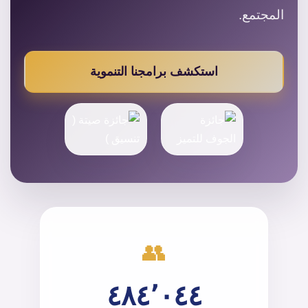
المجتمع.
استكشف برامجنا التنموية
👥
٤٨٤٬٠٤٤