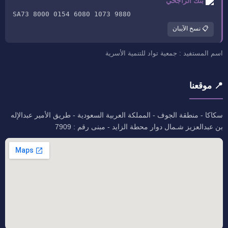
بنك الراجحي
SA73 8000 0154 6080 1073 9880
📋 نسخ الآيبان
اسم المستفيد : جمعية تواد للتنمية الأسرية
📍 موقعنا
سكاكا - منطقة الجوف - المملكة العربية السعودية - طريق الأمير عبدالإله
بن عبدالعزيز شـمال دوار محطة الزايد - مبنى رقم : 7909