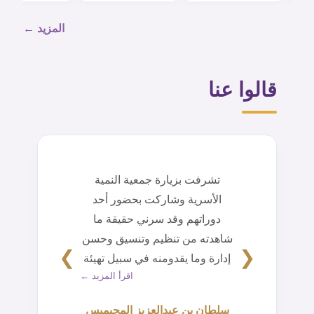
المزيد ←
قالوا عنا
تشرفت بزيارة جمعية النمية
الأسرية وشاركت بحضور أحد
دوراتهم وقد سرني حقيقة ما
شاهدته من تنظيم وتنسيق وحسن
❯
❮
إدارة وما يقدومنه في سبيل تهيئة
اقرأ المزيد ←
أسر آمنة مستقرة. أسأل الله لهم
التوفيق والسداد ومزيد من النجاح.
سلطان بن عبدالعزيز المحيميس