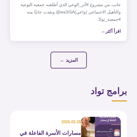
جانب من مشروع ‎#أثر_الوعي الذي أطلقته جمعية التوعية
والتأهيل الاجتماعي (واعي)‎@wa3iSA ونفذت جانبًا منه
اقرأ أكثر
المزيد ←
برامج تواد
2026-02-26
مسارات الأسرة الفاعلة في