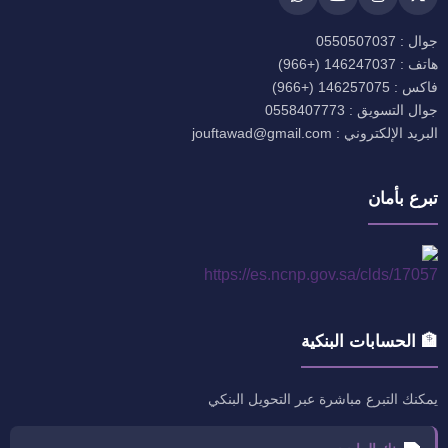
جوال : 0550507037
هاتف : 146247037 (+966)
فاكس : 146257075 (+966)
جوال التسويق : 0558407773
البريد الإلكتروني : jouftawad@gmail.com
تبرع بأمان
🏦 الحسابات البنكية
يمكنك التبرع مباشرة عبر التحويل البنكي