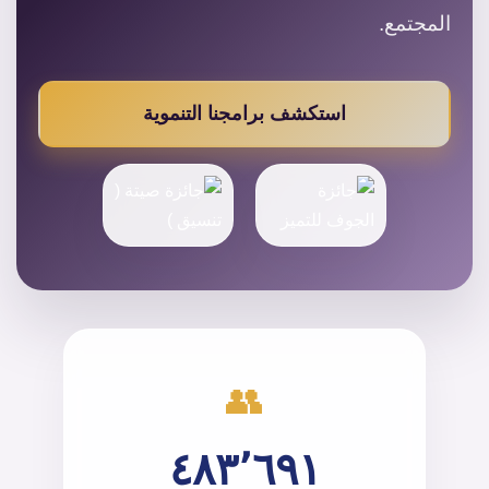
المجتمع.
استكشف برامجنا التنموية
👥
٤٨٣٬٦٩١