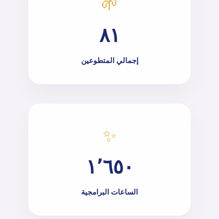
🌱
٨١
إجمالي المتطوعين
✨
١٬٦٥٠
الساعات البرامجية