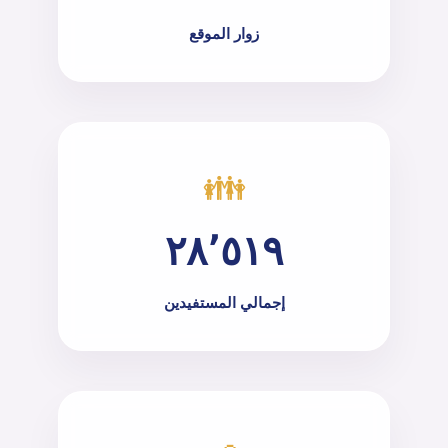
زوار الموقع
👪
٢٨٬٥١٩
إجمالي المستفيدين