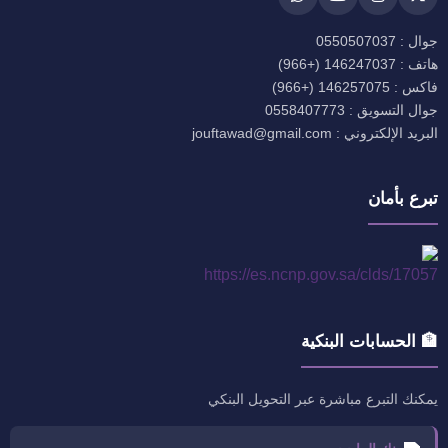
جوال : 0550507037
هاتف : 146247037 (+966)
فاكس : 146257075 (+966)
جوال التسويق : 0558407773
البريد الإلكتروني : jouftawad@gmail.com
تبرع بأمان
🏦 الحسابات البنكية
يمكنك التبرع مباشرة عبر التحويل البنكي