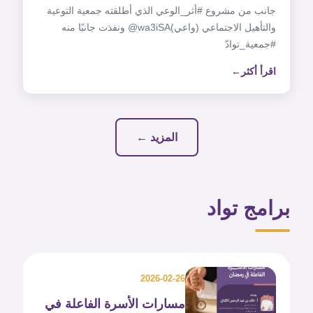
جانب من مشروع ‎#أثر_الوعي الذي أطلقته جمعية التوعية
والتأهيل الاجتماعي (واعي)‎@wa3iSA ونفذت جانبًا منه
اقرأ أكثر
المزيد ←
برامج تواد
2026-02-26
مسارات الأسرة الفاعلة في