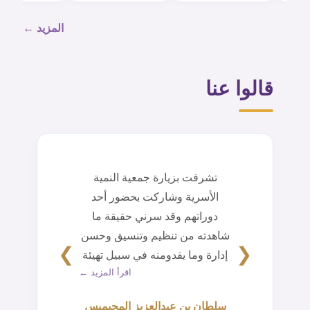
المزيد ←
قالوا عنا
تشرفت بزيارة جمعية النمية
الأسرية وشاركت بحضور أحد
دوراتهم وقد سرني حقيقة ما
شاهدته من تنظيم وتنسيق وحسن
❯
❮
إدارة وما يقدومنه في سبيل تهيئة
اقرأ المزيد ←
أسر آمنة مستقرة. أسأل الله لهم
التوفيق والسداد ومزيد من النجاح.
سلطان بن عبدالعزيز المحيميس