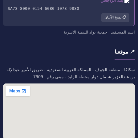
بنك الراجحي
SA73 8000 0154 6080 1073 9880
📋 نسخ الآيبان
اسم المستفيد : جمعية تواد للتنمية الأسرية
📍 موقعنا
سكاكا - منطقة الجوف - المملكة العربية السعودية - طريق الأمير عبدالإله
بن عبدالعزيز شـمال دوار محطة الزايد - مبنى رقم : 7909