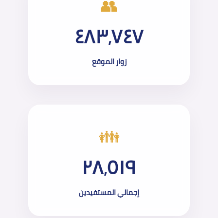
👥
٤٨٣٬٧٤٧
زوار الموقع
👪
٢٨٬٥١٩
إجمالي المستفيدين