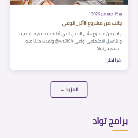
15 ديسمبر 2025
جانب من مشروع ‎#أثر_الوعي
جانب من مشروع ‎#أثر_الوعي الذي أطلقته جمعية التوعية
والتأهيل الاجتماعي (واعي)‎@wa3iSA ونفذت جانبًا منه
اقرأ أكثر
المزيد ←
برامج تواد