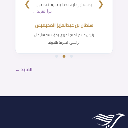
❯
❮
وحسن إدارة وما يقدومنه في
اقرأ المزيد ←
سبيل تهيئة أسر آمنة مستقرة.
أسأل الله لهم التوفيق والسداد
سلطان بن عبدالعزيز المحيميس
ومزيد من النجاح.
رئيس قسم المنح الخيري بمؤسسة سليمان
الراجحي الخيرية بالجوف
المزيد ←