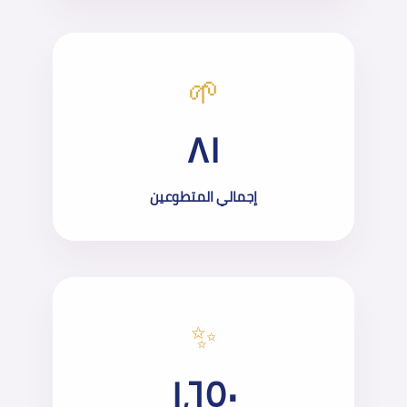
🌱
٨١
إجمالي المتطوعين
✨
١٬٦٥٠